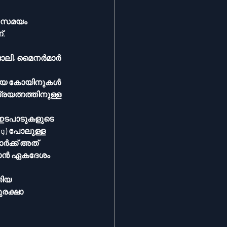
്.
 
ജോലി, മൈനർമാർ 
തിയ കോയിനുകൾ 
രയത്നത്തിനുള്ള 
ng) പോലുള്ള 
ാർക്ക് അത് 
ിയ 