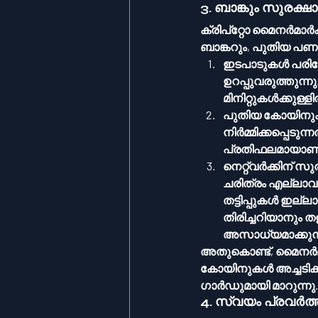
3. ബാങ്കും സുരക്ഷ
ക്രിപ്‌റ്റോ മൈനർമാർക്ക് ഒരേ സമയം മൂന്ന് പ്രധാന ജോലികളാണുള്ളത്. അവർ ഒരേ സമയം 
ബാങ്കറും, പുതിയ പ
ഇടപാടുകൾ പരിശോ
ഉറപ്പുവരുത്തുന
മിനിറ്റുകൾക്കുള്ള
പുതിയ കോയിനുക
നിർമ്മിക്കപ്പെടു
പ്രതിഫലമായാണ് ഇ
നെറ്റ്‌വർക്കിന
ചരിത്രം എല്ലാവർക
തട്ടിപ്പുകൾ ഇല്ലാ
തിരിച്ചറിയാനും തള്ളിക്കളയാനു
അസാധ്യമാക്കുന്
അതുകൊണ്ട്, മൈനർമാ
കോയിനുകൾ അച്ചടിക്കുന്ന ട്രഷറിയും, നെറ്റ
ഗാർഡുമായി മാറുന്നു.
4. സ്വയം പ്രവർത്ത