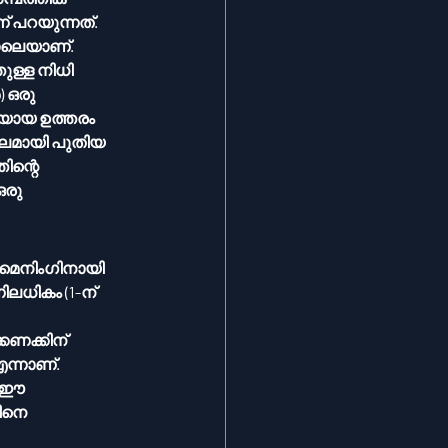
് പറയുന്നത്.
ോലെയാണ്. 
ള്ള നിധി 
ന്റെ 
രു 
മൈനിംഗിനായി 
ലധികം (1-ന് 
ന്നാണ്. 
. ഈ 
ിനെ 