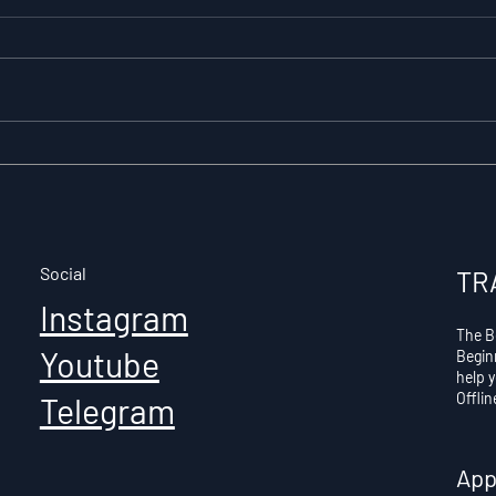
What Is
Wha
Cryptocurrency? — A
— A
Complete Guide for
Ind
Indian Investors (2026)
Social
TR
Instagram
The B
Youtube
Begin
help 
Offli
Telegram
App