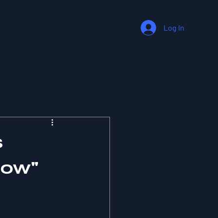
Log In
s
now"