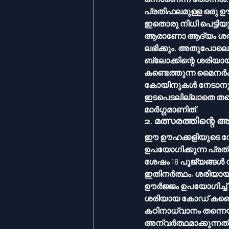
പ്രതിഫലമുള്ള ഒരു ഊഹ
ഇതൊരു നിധി പെട്ടിയ
ആരാണോ ആദ്യം ശരിയായ
ലഭിക്കും. അതുപോലെ, ക്രിപ്‌റ്റോ ലോകത്ത്, പ്രത്യേക കമ്പ്യൂട്ടറ
ബ്ലോക്കിന്റെ ശരിയായ പാസ്‌വേഡ് (ഹാഷ്) ഊഹിക്കാൻ മത്സരിക്കുന്നു. 
കണ്ടെത്തുന്ന മൈനർക്ക് ആ ബ്ലോക്ക് ബ്ലോക്
കോയിനുകൾ നേടാനും സാ
ഇടപെടലില്ലാതെ തന്ന
മാർഗ്ഗമാണിത്.
2. മത്സരത്തിന്റ
ഈ ഊഹക്കളിയുടെ വേഗത
ഉപയോഗിക്കുന്ന പ്രത്
ശേഷം 18 പൂജ്യങ്ങൾ
ഇതിനർത്ഥം, ശരിയായ പാസ്‌വേഡ് കണ്ടെത്താനായി ഓരോ സെക്കൻഡിലു
ഊർജ്ജം ഉപയോഗിച്ച് അ
ശരിയായ കോഡ് കണ്ടെത
കഠിനാധ്വാനം തന്നെയാ
അന്വർത്ഥമാക്കുന്നത്