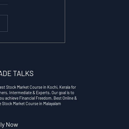
t Is Forex Trading?
 Complete Guide for
ian Traders (2026)
ADE TALKS
est Stock Market Course in Kochi, Kerala for
ners, Intermediate & Experts. Our goal is to
you achieve Financial Freedom. Best Online &
ne Stock Market Course in Malayalam
ly Now