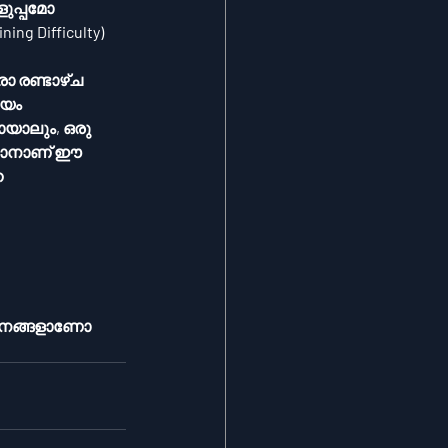
g Difficulty) 
യം 
്താനാണ് ഈ 
 
ധാനങ്ങളാണോ 