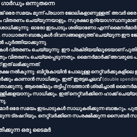
ാ ഗാർഡും ഒന്നുതന്നെ
ണം വിതരണം ചെയ്യുന്നയാളും, സുരക്ഷാ ഉദ്യോഗസ്ഥനുമാണ
ധിക്കുന്നു:
 ഓരോ ഇടപാടും ശരിയാണോ എന്ന് മൈനർമാർ
്നു. സാധാരണ ബാങ്കുകൾ ദിവസങ്ങളെടുത്ത് ചെയ്യുന്ന ഈ 
ിൽ പൂർത്തിയാക്കുന്നു.
ൾ വിതരണം ചെയ്യുന്നു:
 ഈ പ്രക്രിയയിലൂടെയാണ് പു
ന്നതും വിതരണം ചെയ്യപ്പെടുന്നതും. മൈനർമാർക്ക് അവരുടെ പ്
ത് ലഭിക്കുന്നത്.
് സുരക്ഷ നൽകുന്നു:
 ബിറ്റ്‌കോയിൻ പോലുള്ള നെറ്റ്‌വർക്കുകളിലെ ഇടപാടുകളുടെ 
്കും കാണാൻ സാധിക്കും. ഇത് "ഇരട്ടച്ചെലവ്" (double spendi
താക്കുന്നു. ആരെങ്കിലും തട്ടിപ്പ് നടത്താൻ ശ്രമിച്ചാൽ മൈനർമ
ം സാധിക്കും. ഇത് നെറ്റ്‌വർക്കിനെ ഹാക്ക് ചെയ്യാൻ ഏകദേശം 
നു.
ർ ഒരേ സമയം ഇടപാടുകൾ സാധൂകരിക്കുന്ന ബാങ്കറും, പുത
്‌വർക്കിനെ സംരക്ഷിക്കുന്ന സൈബർ സുരക്ഷാ 
ിക്കുന്ന ഒരു ടൈമർ