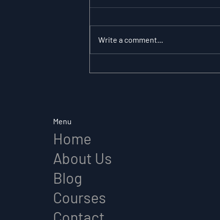
Write a comment...
What Is a Mutual Fund?
— A Complete
Beginner’s Guide for
Indian Investors (2026)
Menu
Home
About Us
Blog
Courses
Contact