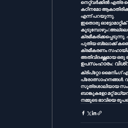
നെറ്റ്‌വർക്കിൽ എത്ര മൈനർമാർ ഉണ്ട് എന്നതിനെ ആശ്രയിച്ച് ഈ മത്സരം വളരെ എളുപ്പമോ 
കഠിനമോ ആകാതിരിക്കാൻ 
എന്ന് പറയുന്നു.
ഇതൊരു ഓട്ടോമാറ്റിക് ക്രമീകരണമാണ്. ബിറ്റ്‌
കൂടുമ്പോഴും (അല്ലെങ
ക്രമീകരിക്കപ്പെടുന്നു. എന്തിനാണിത്? നെറ്റ്‌വർക
പുതിയ ബ്ലോക്ക് കണ്
ക്രമീകരണം സഹായിക്കുന്നത്. നെറ്റ്‌വർക്കിന്റെ സുരക
അതിവിദഗ്ദ്ധമായ ഒരു
ഉപസംഹാരം: വിശ്വാസ
ക്രിപ്‌റ്റോ മൈനിംഗ് എന്നത് വെറുമൊരു സാങ്കേതികവിദ്യയല്ല. അത് നിയമങ്ങൾ, 
പ്രോത്സാഹനങ്ങൾ, വി
സൂത്രശാലിയായ സം
ബാങ്കുകളോ മറ്റ് മധ
നമ്മുടെ ഭാവിയെ രൂപപ