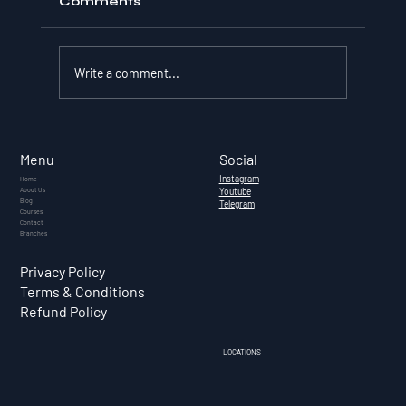
Comments
Write a comment...
What Is Cryptocurrency? — A
Complete Guide for Indian
Social
Menu
Investors (2026)
Instagram
Home
About Us
Youtube
Blog
Telegram
Courses
Contact
Branches
Privacy Policy
Terms & Conditions
Refund Policy
LOCATIONS