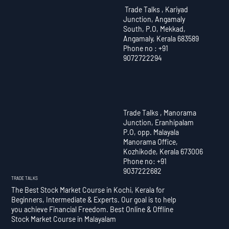
Trade Talks , Kariyad
Junction, Angamaly
South, P.O, Mekkad,
Angamaly, Kerala 683589
Phone no : +91
9072722294
Trade Talks , Manorama
Junction, Eranhipalam
P.O, opp. Malayala
Manorama Office,
Kozhikode, Kerala 673006
Phone no: +91
9037222682
TRADE TALKS
The Best Stock Market Course in Kochi, Kerala for
Beginners, Intermediate & Experts. Our goal is to help
you achieve Financial Freedom. Best Online & Offline
Stock Market Course in Malayalam