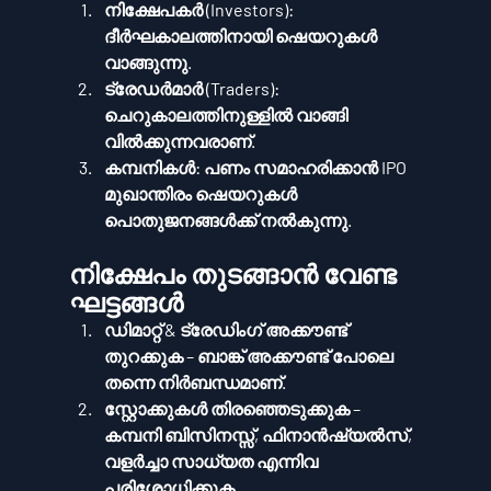
നിക്ഷേപകർ (Investors):
ദീർഘകാലത്തിനായി ഷെയറുകൾ 
വാങ്ങുന്നു.
ട്രേഡർമാർ (Traders):
ചെറുകാലത്തിനുള്ളിൽ വാങ്ങി 
വിൽക്കുന്നവരാണ്.
കമ്പനികൾ:
 പണം സമാഹരിക്കാൻ IPO 
മുഖാന്തിരം ഷെയറുകൾ 
പൊതുജനങ്ങൾക്ക് നൽകുന്നു.
നിക്ഷേപം തുടങ്ങാൻ വേണ്ട 
ഘട്ടങ്ങൾ
ഡിമാറ്റ് & ട്രേഡിംഗ് അക്കൗണ്ട് 
തുറക്കുക
 – ബാങ്ക് അക്കൗണ്ട് പോലെ 
തന്നെ നിർബന്ധമാണ്.
സ്റ്റോക്കുകൾ തിരഞ്ഞെടുക്കുക
 – 
കമ്പനി ബിസിനസ്സ്, ഫിനാൻഷ്യൽസ്, 
വളർച്ചാ സാധ്യത എന്നിവ 
പരിശോധിക്കുക.