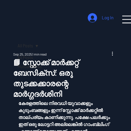
Log In
All Posts
Sep 25, 2025
1 min read
All Posts
📘 സ്റ്റോക്ക് മാർക്കറ്റ്
Mutual Funds
ബേസിക്സ്: ഒരു
തുടക്കക്കാരന്റെ
മാർഗ്ഗദർശിനി
കേരളത്തിലെ നിരവധി യുവാക്കളും 
കുടുംബങ്ങളും ഇന്ന് സ്റ്റോക്ക് മാർക്കറ്റിൽ 
താല്പര്യം കാണിക്കുന്നു. പക്ഷേ പലർക്കും 
ഇത് ഒരു 
ലോട്ടറി
 അല്ലെങ്കിൽ 
ഗാംബ്ലിംഗ്